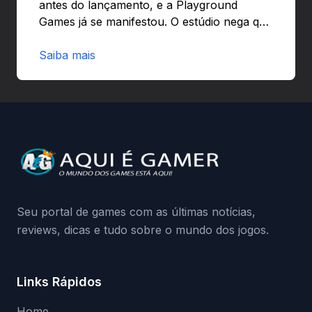
antes do lançamento, e a Playground
Games já se manifestou. O estúdio nega que
o problema tenha sido causado pelo
preload e avisa que quem usar versões não
Saiba mais
autorizadas pode ser banido ou ter o
hardware bloqueado. Quer entender como
a identificação via conta Xbox funciona e
quando começa o acesso antecipado?
Continue lendo.O vazamento e a resposta
da Playground: negação do preload,
medidas contra acessos não autorizados
(banimentos e bloqueio de hardware),…
Seu portal de games com as últimas notícias,
reviews, dicas e tudo sobre o mundo dos jogos.
Links Rápidos
Home