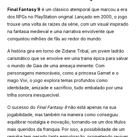
Final Fantasy 9
é um clássico atemporal que marcou a era
dos RPGs no PlayStation original. Lançado em 2000, o jogo
trouxe uma volta às raízes da série, com um visual inspirado
na fantasia medieval e uma narrativa envolvente que
conquistou milhões de fãs ao redor do mundo.
A história gira em torno de Zidane Tribal, um jovem ladrão
carismático que se envolve em uma trama épica para salvar
o mundo de Gaia de uma ameaça iminente. Com
personagens memoráveis, como a princesa Garnet e o
mago Vivi, o jogo explora temas profundos como
identidade, amizade e sacrifício, tudo embalado por uma
trilha sonora inesquecível.
O sucesso do
Final Fantasy 9
não está apenas na sua
jogabilidade, mas também na maneira como conseguiu
equilibrar nostalgia e inovação, tornando-se um dos títulos
mais queridos da franquia. Por isso, a possibilidade de um
remake tem gerado tanta empolgação, prometendo reviver