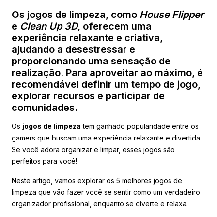
Os jogos de limpeza, como
House Flipper
e
Clean Up 3D
, oferecem uma
experiência relaxante e criativa,
ajudando a desestressar e
proporcionando uma sensação de
realização. Para aproveitar ao máximo, é
recomendável definir um tempo de jogo,
explorar recursos e participar de
comunidades.
Os
jogos de limpeza
têm ganhado popularidade entre os
gamers que buscam uma experiência relaxante e divertida.
Se você adora organizar e limpar, esses jogos são
perfeitos para você!
Neste artigo, vamos explorar os 5 melhores jogos de
limpeza que vão fazer você se sentir como um verdadeiro
organizador profissional, enquanto se diverte e relaxa.