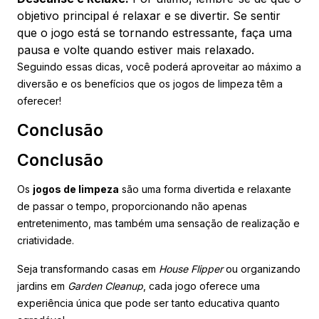
objetivo principal é relaxar e se divertir. Se sentir
que o jogo está se tornando estressante, faça uma
pausa e volte quando estiver mais relaxado.
Seguindo essas dicas, você poderá aproveitar ao máximo a
diversão e os benefícios que os jogos de limpeza têm a
oferecer!
Conclusão
Conclusão
Os
jogos de limpeza
são uma forma divertida e relaxante
de passar o tempo, proporcionando não apenas
entretenimento, mas também uma sensação de realização e
criatividade.
Seja transformando casas em
House Flipper
ou organizando
jardins em
Garden Cleanup
, cada jogo oferece uma
experiência única que pode ser tanto educativa quanto