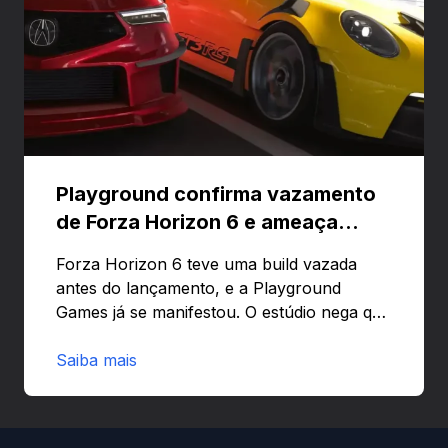
Playground confirma vazamento
de Forza Horizon 6 e ameaça
banir contas
Forza Horizon 6 teve uma build vazada
antes do lançamento, e a Playground
Games já se manifestou. O estúdio nega que
o problema tenha sido causado pelo
preload e avisa que quem usar versões não
Saiba mais
autorizadas pode ser banido ou ter o
hardware bloqueado. Quer entender como
a identificação via conta Xbox funciona e