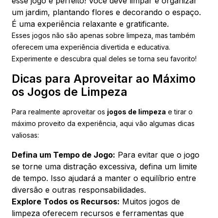
esse jogo é perfeito! Você deve limpar e organizar
um jardim, plantando flores e decorando o espaço.
É uma experiência relaxante e gratificante.
Esses jogos não são apenas sobre limpeza, mas também
oferecem uma experiência divertida e educativa.
Experimente e descubra qual deles se torna seu favorito!
Dicas para Aproveitar ao Máximo
os Jogos de Limpeza
Para realmente aproveitar os
jogos de limpeza
e tirar o
máximo proveito da experiência, aqui vão algumas dicas
valiosas:
Defina um Tempo de Jogo:
Para evitar que o jogo
se torne uma distração excessiva, defina um limite
de tempo. Isso ajudará a manter o equilíbrio entre
diversão e outras responsabilidades.
Explore Todos os Recursos:
Muitos jogos de
limpeza oferecem recursos e ferramentas que