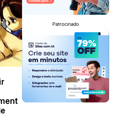
Patrocinado
ir
ament
de