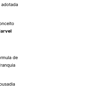
i adotada
onceito
arvel
órmula de
franquia
 ousadia