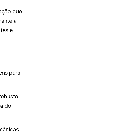
vação que
rante a
tes e
ens para
robusto
ia do
cânicas