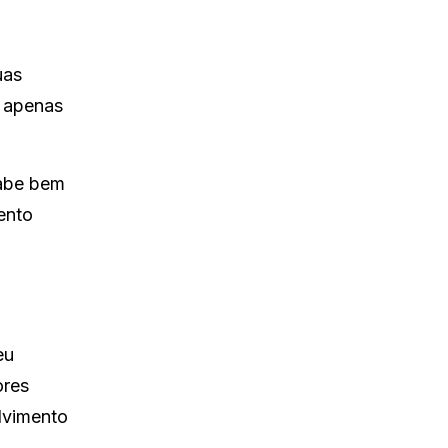
uas
o apenas
sabe bem
ento
eu
ores
lvimento