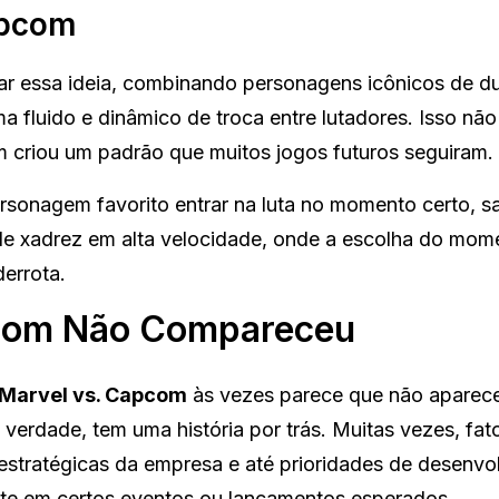
apcom
r essa ideia, combinando personagens icônicos de d
a fluido e dinâmico de troca entre lutadores. Isso nã
 criou um padrão que muitos jogos futuros seguiram.
rsonagem favorito entrar na luta no momento certo, 
e xadrez em alta velocidade, onde a escolha do mom
derrota.
pcom Não Compareceu
Marvel vs. Capcom
às vezes parece que não aparec
erdade, tem uma história por trás. Muitas vezes, fat
stratégicas da empresa e até prioridades de desenvo
nte em certos eventos ou lançamentos esperados.