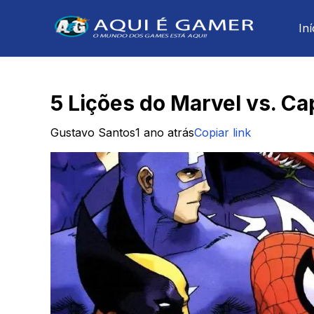
Iní
5 Lições do Marvel vs. 
Gustavo Santos
1 ano atrás
Copiar link