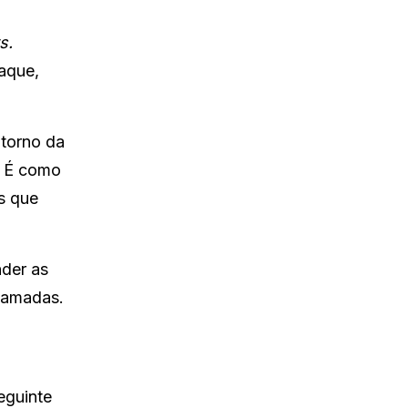
s.
aque,
 torno da
. É como
s que
der as
 amadas.
eguinte