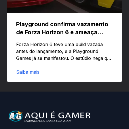
Playground confirma vazamento
de Forza Horizon 6 e ameaça
banir contas
Forza Horizon 6 teve uma build vazada
antes do lançamento, e a Playground
Games já se manifestou. O estúdio nega que
o problema tenha sido causado pelo
preload e avisa que quem usar versões não
Saiba mais
autorizadas pode ser banido ou ter o
hardware bloqueado. Quer entender como
a identificação via conta Xbox funciona e
quando começa o acesso antecipado?
Continue lendo.O vazamento e a resposta
da Playground: negação do preload,
medidas contra acessos não autorizados
(banimentos e bloqueio de hardware),…