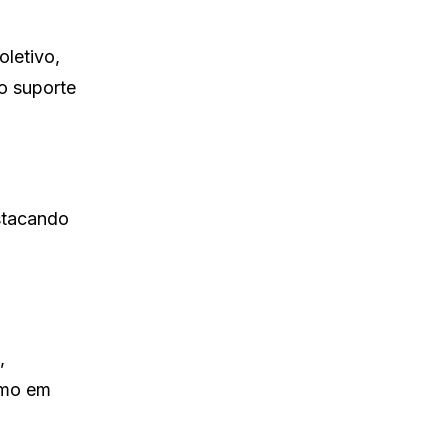
oletivo,
o suporte
stacando
,
esmo em