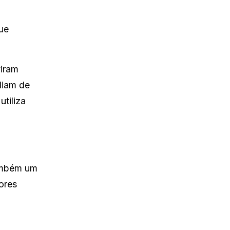
ue
viram
diam de
utiliza
também um
ores