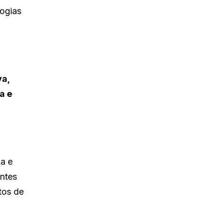
logias
m
va,
a e
da e
ntes
tos de