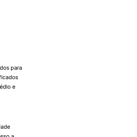
dos para
ificados
édio e
dade
esso a