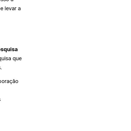
e levar a
esquisa
quisa que
.
boração
s