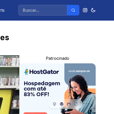
rts
mes
Patrocinado