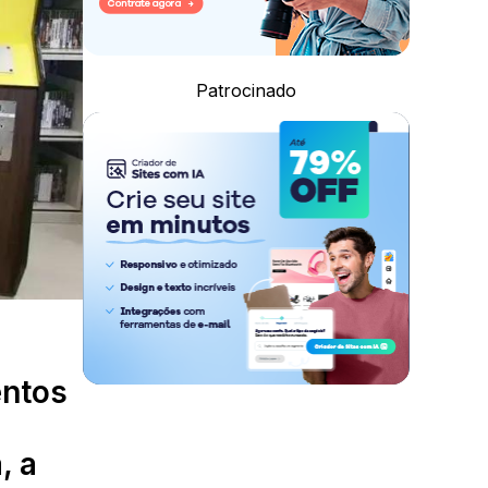
Patrocinado
entos
, a