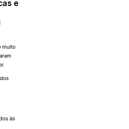
cas e
u
 muito
taram
r.
 dos
dos às