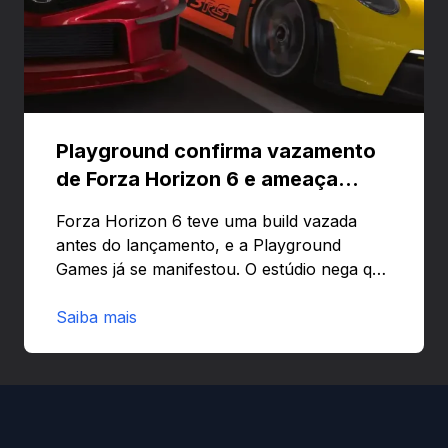
Playground confirma vazamento
de Forza Horizon 6 e ameaça
banir contas
Forza Horizon 6 teve uma build vazada
antes do lançamento, e a Playground
Games já se manifestou. O estúdio nega que
o problema tenha sido causado pelo
preload e avisa que quem usar versões não
Saiba mais
autorizadas pode ser banido ou ter o
hardware bloqueado. Quer entender como
a identificação via conta Xbox funciona e
quando começa o acesso antecipado?
Continue lendo.O vazamento e a resposta