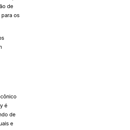
ção de
 para os
os
m
icônico
y é
ndo de
uais e