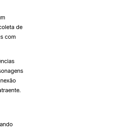
um
coleta de
as com
ências
rsonagens
onexão
traente.
rando