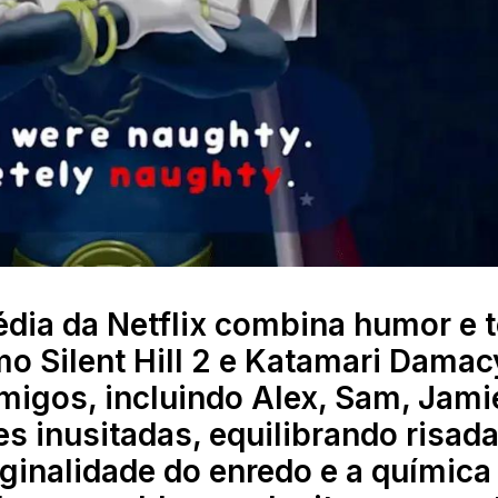
dia da Netflix combina humor e t
o Silent Hill 2 e Katamari Damac
igos, incluindo Alex, Sam, Jami
s inusitadas, equilibrando risada
riginalidade do enredo e a química