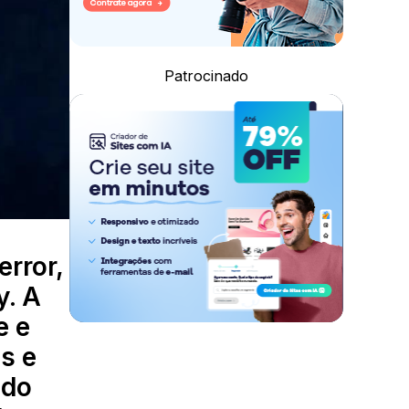
Patrocinado
error,
y. A
e e
s e
 do