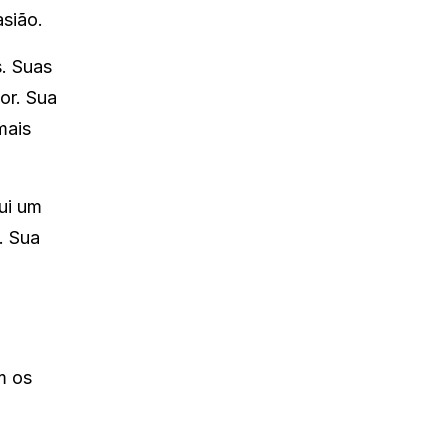
sião.
s. Suas
or. Sua
mais
ui um
. Sua
m os