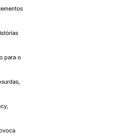
elementos
stórias
o para o
bsurdas,
acy,
rovoca