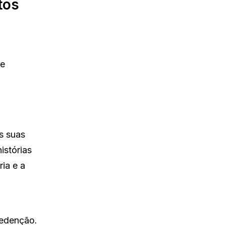
tos
 e
s suas
istórias
ia e a
redenção.