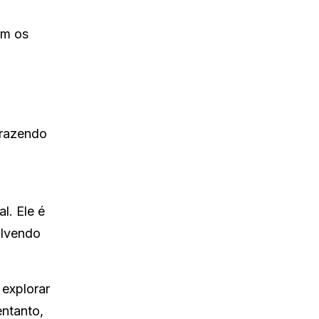
om os
trazendo
l. Ele é
olvendo
 explorar
entanto,