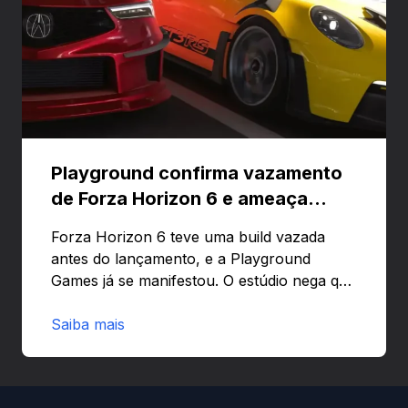
Playground confirma vazamento
de Forza Horizon 6 e ameaça
banir contas
Forza Horizon 6 teve uma build vazada
antes do lançamento, e a Playground
Games já se manifestou. O estúdio nega que
o problema tenha sido causado pelo
preload e avisa que quem usar versões não
Saiba mais
autorizadas pode ser banido ou ter o
hardware bloqueado. Quer entender como
a identificação via conta Xbox funciona e