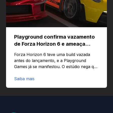
Playground confirma vazamento
de Forza Horizon 6 e ameaça
banir contas
Forza Horizon 6 teve uma build vazada
antes do lançamento, e a Playground
Games já se manifestou. O estúdio nega que
o problema tenha sido causado pelo
preload e avisa que quem usar versões não
Saiba mais
autorizadas pode ser banido ou ter o
hardware bloqueado. Quer entender como
a identificação via conta Xbox funciona e
quando começa o acesso antecipado?
Continue lendo.O vazamento e a resposta