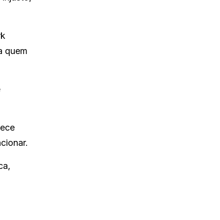
rk
ra quem
e
hece
cionar.
ca,