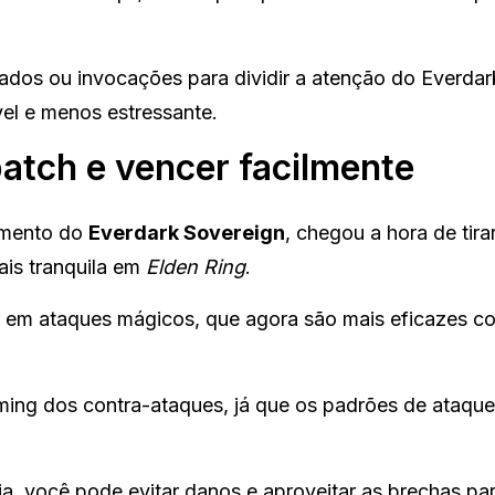
liados ou invocações para dividir a atenção do Everdar
el e menos estressante.
patch e vencer facilmente
amento do
Everdark Sovereign
, chegou a hora de tira
ais tranquila em
Elden Ring
.
tir em ataques mágicos, que agora são mais eficazes c
iming dos contra-ataques, já que os padrões de ataqu
a, você pode evitar danos e aproveitar as brechas par