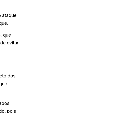
e ataque
que.
, que
de evitar
acto dos
aque
sados
do, pois