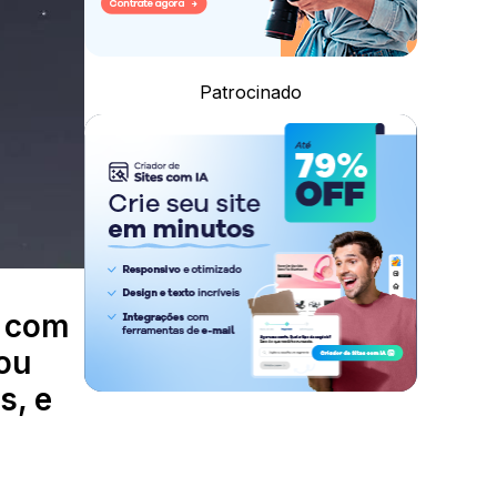
Patrocinado
r com
nou
s, e