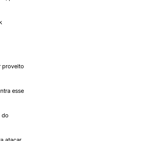
k
r proveito
ontra esse
e do
a atacar.