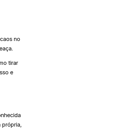
 caos no
eaça.
o tirar
isso e
onhecida
 própria,