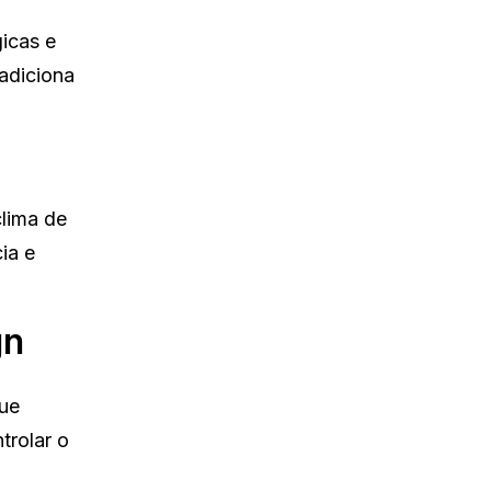
icas e
adiciona
clima de
ia e
gn
que
trolar o