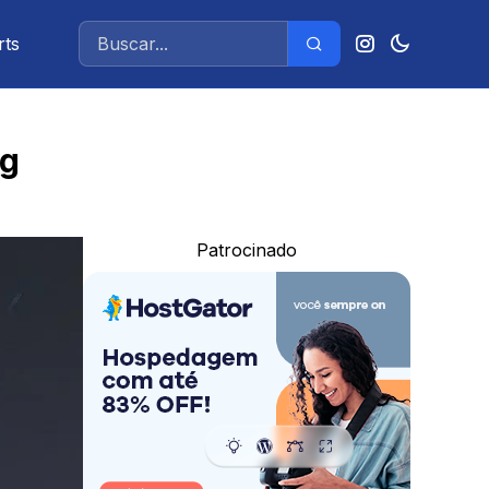
rts
ng
Patrocinado