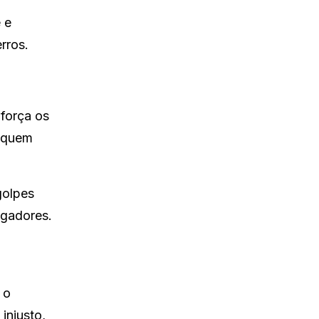
 e
rros.
 força os
a quem
golpes
ogadores.
 o
injusto,