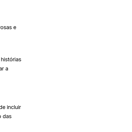
rosas e
histórias
ar a
e incluir
o das