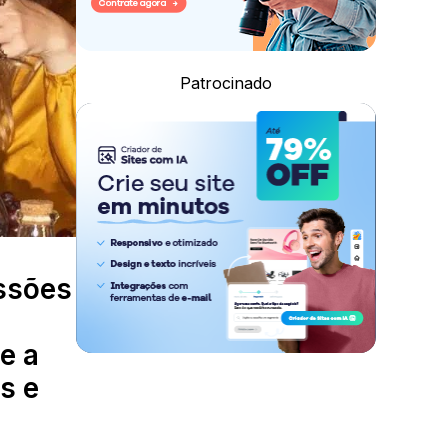
Patrocinado
essões
e a
s e