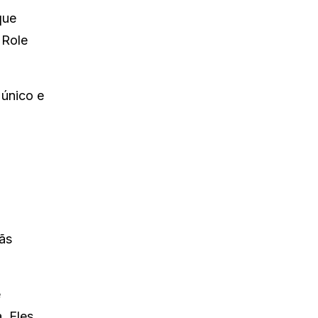
que
 Role
 único e
ãs
e
. Eles