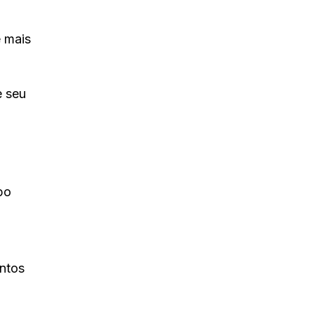
e mais
e seu
po
entos