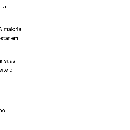
o a
A maioria
estar em
ar suas
eite o
vão