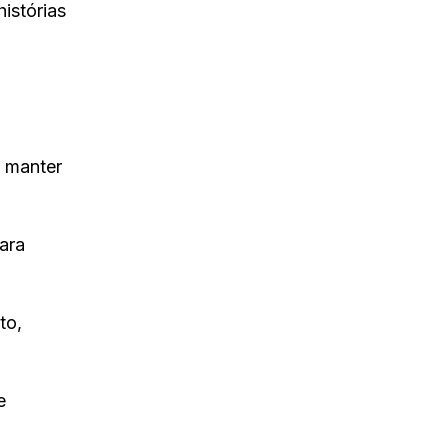
istórias
a manter
ara
to,
e