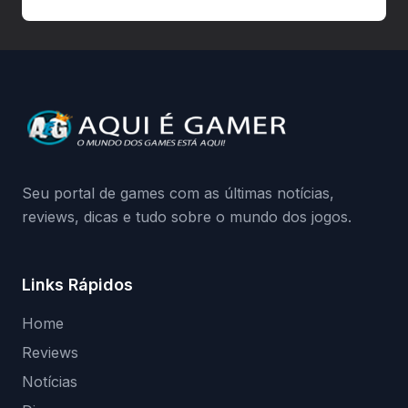
autorizadas pode ser banido ou ter o
hardware bloqueado. Quer entender como
a identificação via conta Xbox funciona e
quando começa o acesso antecipado?
Continue lendo.O vazamento e a resposta
da Playground: negação do preload,
medidas contra acessos não autorizados
(banimentos e bloqueio de hardware),…
Seu portal de games com as últimas notícias,
reviews, dicas e tudo sobre o mundo dos jogos.
Links Rápidos
Home
Reviews
Notícias