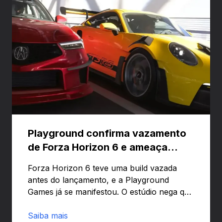
Playground confirma vazamento
de Forza Horizon 6 e ameaça
banir contas
Forza Horizon 6 teve uma build vazada
antes do lançamento, e a Playground
Games já se manifestou. O estúdio nega que
o problema tenha sido causado pelo
preload e avisa que quem usar versões não
Saiba mais