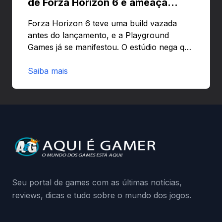
de Forza Horizon 6 e ameaça
banir contas
Forza Horizon 6 teve uma build vazada
antes do lançamento, e a Playground
Games já se manifestou. O estúdio nega que
o problema tenha sido causado pelo
preload e avisa que quem usar versões não
Saiba mais
autorizadas pode ser banido ou ter o
hardware bloqueado. Quer entender como
a identificação via conta Xbox funciona e
quando começa o acesso antecipado?
Continue lendo.O vazamento e a resposta
da Playground: negação do preload,
medidas contra acessos não autorizados
(banimentos e bloqueio de hardware),…
Seu portal de games com as últimas notícias,
reviews, dicas e tudo sobre o mundo dos jogos.