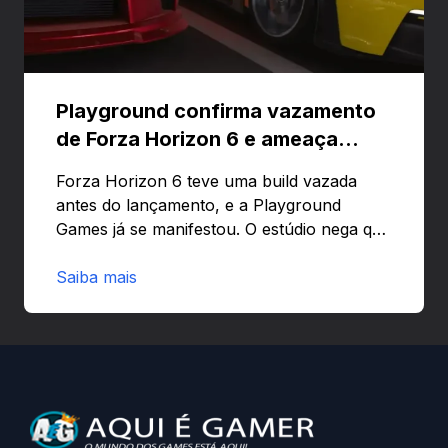
Playground confirma vazamento
de Forza Horizon 6 e ameaça
banir contas
Forza Horizon 6 teve uma build vazada
antes do lançamento, e a Playground
Games já se manifestou. O estúdio nega que
o problema tenha sido causado pelo
preload e avisa que quem usar versões não
Saiba mais
autorizadas pode ser banido ou ter o
hardware bloqueado. Quer entender como
a identificação via conta Xbox funciona e
quando começa o acesso antecipado?
Continue lendo.O vazamento e a resposta
da Playground: negação do preload,
medidas contra acessos não autorizados