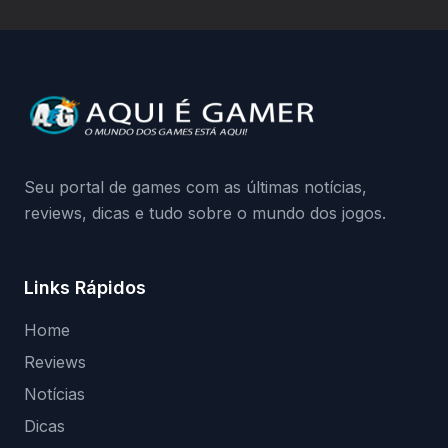
hardware bloqueado. Quer entender como
a identificação via conta Xbox funciona e
quando começa o acesso antecipado?
Continue lendo.O vazamento e a resposta
da Playground: negação do preload,
medidas contra acessos não autorizados
(banimentos e bloqueio de hardware),…
Seu portal de games com as últimas notícias,
reviews, dicas e tudo sobre o mundo dos jogos.
Links Rápidos
Home
Reviews
Notícias
Dicas