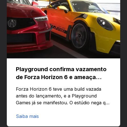
Playground confirma vazamento
de Forza Horizon 6 e ameaça
banir contas
Forza Horizon 6 teve uma build vazada
antes do lançamento, e a Playground
Games já se manifestou. O estúdio nega que
o problema tenha sido causado pelo
preload e avisa que quem usar versões não
Saiba mais
autorizadas pode ser banido ou ter o