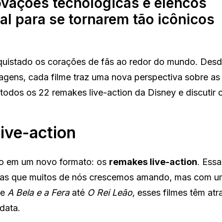
ovações tecnológicas e elencos
al para se tornarem tão icônicos
uistado os corações de fãs ao redor do mundo. Desd
agens, cada filme traz uma nova perspectiva sobre as 
todos os 22 remakes live-action da Disney e discutir 
ive-action
do em um novo formato: os
remakes live-action
. Essa
órias que muitos de nós crescemos amando, mas com u
de
A Bela e a Fera
até
O Rei Leão
, esses filmes têm atr
data.