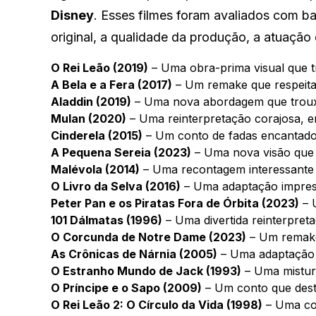
Disney
. Esses filmes foram avaliados com bas
original, a qualidade da produção, a atuação d
O Rei Leão (2019)
– Uma obra-prima visual que t
A Bela e a Fera (2017)
– Um remake que respeita
Aladdin (2019)
– Uma nova abordagem que trouxe
Mulan (2020)
– Uma reinterpretação corajosa, em
Cinderela (2015)
– Um conto de fadas encantad
A Pequena Sereia (2023)
– Uma nova visão que 
Malévola (2014)
– Uma recontagem interessante d
O Livro da Selva (2016)
– Uma adaptação impress
Peter Pan e os Piratas Fora de Órbita (2023)
– U
101 Dálmatas (1996)
– Uma divertida reinterpre
O Corcunda de Notre Dame (2023)
– Um remake
As Crônicas de Nárnia (2005)
– Uma adaptação 
O Estranho Mundo de Jack (1993)
– Uma mistura
O Príncipe e o Sapo (2009)
– Um conto que desta
O Rei Leão 2: O Círculo da Vida (1998)
– Uma co