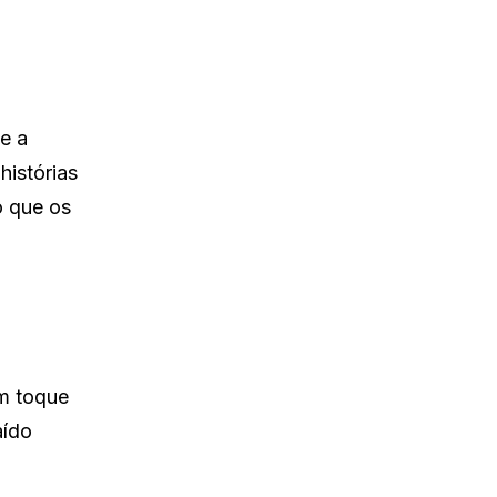
e a
histórias
o que os
m toque
aído