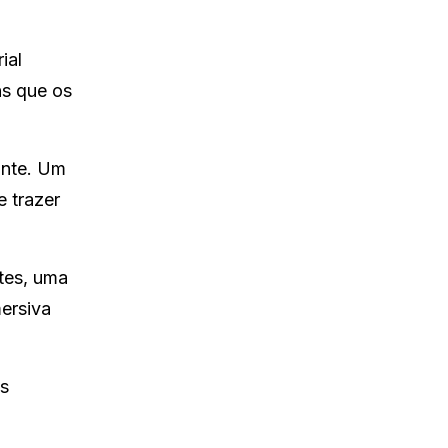
ial
ns que os
ante. Um
e trazer
tes, uma
mersiva
s