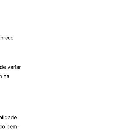
enredo
de variar
m na
alidade
ado bem-