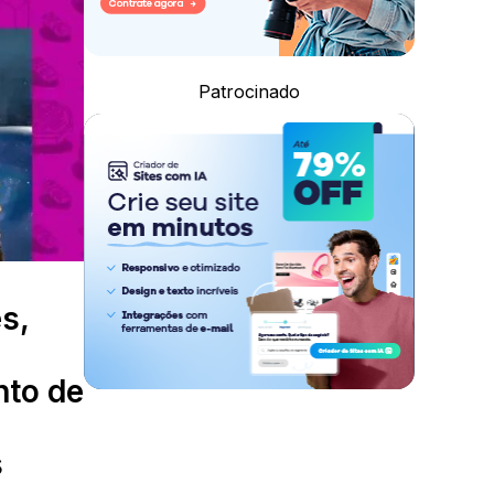
Patrocinado
s,
nto de
s