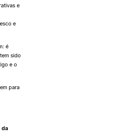
ativas e
resco e
m: é
 tem sido
tigo e o
cem para
n da