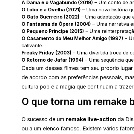
A Dama e o Vagabundo (2019)
– Um conto de a
O Lobo e a Ovelha (2021)
– Uma nova história qu
O Gato Guerreiro (2022)
– Uma adaptação que ex
O Fantasma da Ópera (2004)
– Uma narrativa e
O Pequeno Príncipe (2015)
– Uma reinterpretaçã
O Casamento do Meu Melhor Amigo (1997)
– Um
cativante.
Freaky Friday (2003)
– Uma divertida troca de cor
O Retorno de Jafar (1994)
– Uma sequência que,
Cada um desses filmes tem seu próprio lugar 
de acordo com as preferências pessoais, mas
cultura pop e a magia que continuam a traze
O que torna um remake 
O sucesso de um
remake live-action
da Dis
ou a um elenco famoso. Existem vários fato