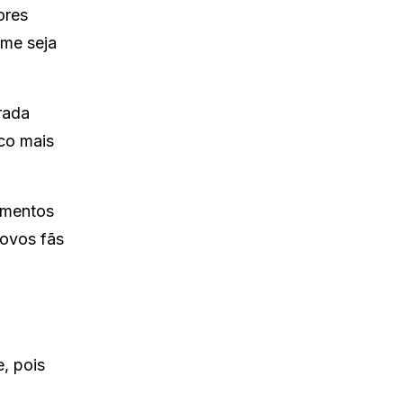
ores
lme seja
rada
co mais
ementos
novos fãs
, pois