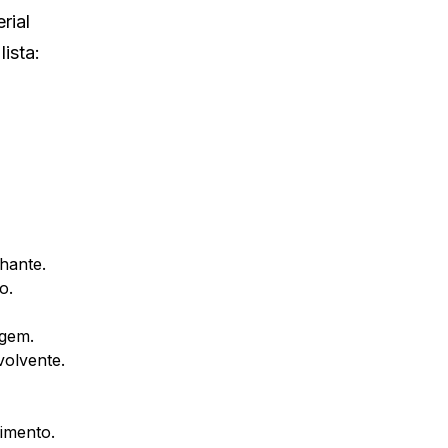
rial
ista:
hante.
o.
agem.
olvente.
imento.