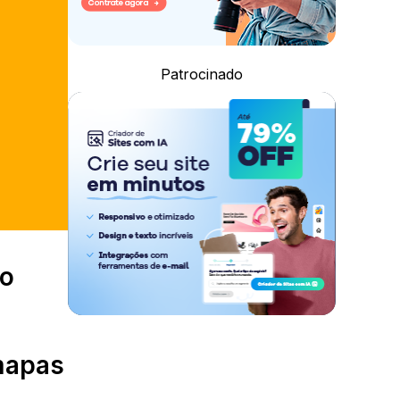
Patrocinado
so
 mapas