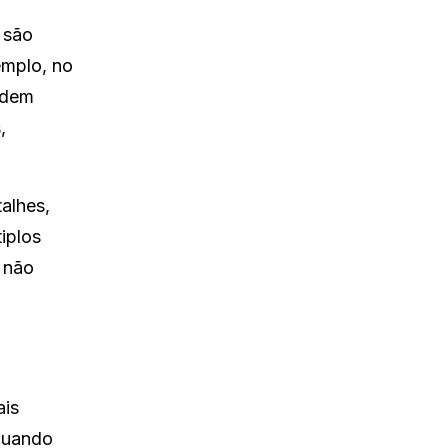
 são
emplo, no
odem
,
alhes,
tiplos
e não
ais
 quando