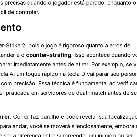
s precisas quando o jogador está parado, enquanto 
il de controlar.
mento
-Strike 2, pois o jogo é rigoroso quanto a erros de
tender é o
counter-strafing
. Isso acontece quando v
arar imediatamente antes de atirar. Por exemplo, se 
cla A, um toque rápido na tecla D vai parar seu pers
com precisão. Essa técnica é fundamental ao verifica
r praticada em servidores de deathmatch antes de se
rrer
. Correr faz barulho e pode revelar sua localizaçã
a para andar, você se moverá silenciosamente, embora
ser a diferença entre surpreender um inimigo ou ser