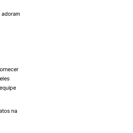
s adoram
fornecer
eles
 equipe
atos na