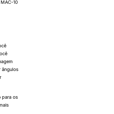
o MAC-10
ocê
você
onagem
r ângulos
r
o para os
 mais