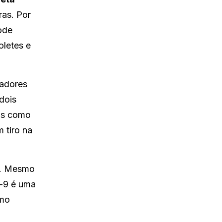
ras. Por
ode
oletes e
gadores
dois
mas como
 tiro na
ba. Mesmo
c-9 é uma
omo