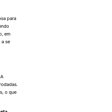
osa para
sendo
o, em
 a se
 A
 rodadas.
s, o que
eta