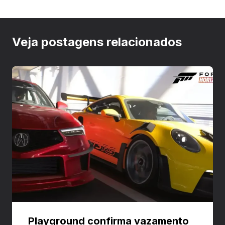
Veja postagens relacionados
Playground confirma vazamento