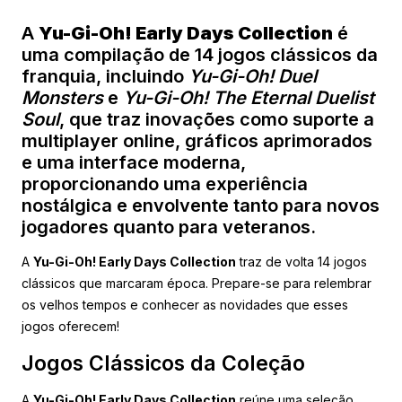
A
Yu-Gi-Oh! Early Days Collection
é
uma compilação de 14 jogos clássicos da
franquia, incluindo
Yu-Gi-Oh! Duel
Monsters
e
Yu-Gi-Oh! The Eternal Duelist
Soul
, que traz inovações como suporte a
multiplayer online, gráficos aprimorados
e uma interface moderna,
proporcionando uma experiência
nostálgica e envolvente tanto para novos
jogadores quanto para veteranos.
A
Yu-Gi-Oh! Early Days Collection
traz de volta 14 jogos
clássicos que marcaram época. Prepare-se para relembrar
os velhos tempos e conhecer as novidades que esses
jogos oferecem!
Jogos Clássicos da Coleção
A
Yu-Gi-Oh! Early Days Collection
reúne uma seleção