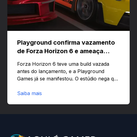
Playground confirma vazamento
de Forza Horizon 6 e ameaça
banir contas
Forza Horizon 6 teve uma build vazada
antes do lançamento, e a Playground
Games já se manifestou. O estúdio nega que
o problema tenha sido causado pelo
preload e avisa que quem usar versões não
Saiba mais
autorizadas pode ser banido ou ter o
hardware bloqueado. Quer entender como
a identificação via conta Xbox funciona e
quando começa o acesso antecipado?
Continue lendo.O vazamento e a resposta