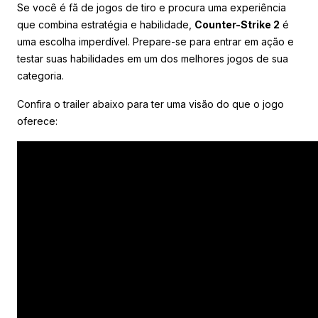
Se você é fã de jogos de tiro e procura uma experiência
que combina estratégia e habilidade,
Counter-Strike 2
é
uma escolha imperdível. Prepare-se para entrar em ação e
testar suas habilidades em um dos melhores jogos de sua
categoria.
Confira o trailer abaixo para ter uma visão do que o jogo
oferece: