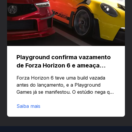
Playground confirma vazamento
de Forza Horizon 6 e ameaça
banir contas
Forza Horizon 6 teve uma build vazada
antes do lançamento, e a Playground
Games já se manifestou. O estúdio nega que
o problema tenha sido causado pelo
preload e avisa que quem usar versões não
Saiba mais
autorizadas pode ser banido ou ter o
hardware bloqueado. Quer entender como
a identificação via conta Xbox funciona e