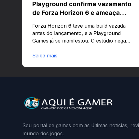
Playground confirma vazamento
de Forza Horizon 6 e ameaça
banir contas
Forza Horizon 6 teve uma build vazada
antes do lançamento, e a Playground
Games já se manifestou. O estúdio nega
que o problema tenha sido causado pelo
preload e avisa que quem usar versões
Saiba mais
não autorizadas pode ser banido ou ter o
hardware bloqueado. Quer entender
como a identificação via conta Xbox
funciona e quando começa o acesso
antecipado? Continue lendo.O vazamento
e a resposta da Playground: negação do
preload, medidas contra acessos não
autorizados (banimentos e bloqueio de
hardware),…
Seu portal de games com as últimas notícias, rev
mundo dos jogos.