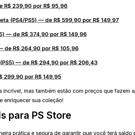
e R$ 239,90 por R$ 95,96
leta (PS4/PS5) — de R$ 599,90 por R$ 149,97
S5) — de R$ 374,90 por R$ 149,96
 — de R$ 264,90 por R$ 105,96
n (PS5) — de R$ 294,90 por R$ 206,43
$ 299,90 por R$ 149,95
 incrível, mas também estão com preços que fazem a 
e enriquecer sua coleção!
s para PS Store
ira prática e segura de garantir que você terá saldo 