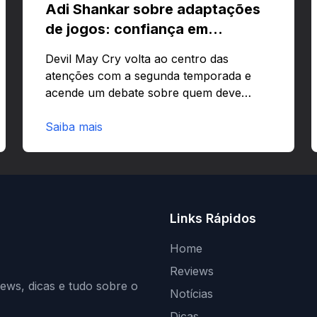
Adi Shankar sobre adaptações
de jogos: confiança em
criativos e Bloodborne
Devil May Cry volta ao centro das
atenções com a segunda temporada e
acende um debate sobre quem deve
comandar adaptações de jogos:
corporações ou criativos? Quer saber
Saiba mais
por que Adi Shankar acha que a
liberdade dos autores faz toda a
diferença?O legado de Adi Shankar e a
segunda temporada de Devil May CryAdi
Shankar ganhou fama por adaptar jogos
Links Rápidos
com forte visão autoral e estilo
marcante.Estilo e impactoShankar
Home
mistura violência estilizada com narrativa
Reviews
ágil e visual ousado. Essa abordagem…
iews, dicas e tudo sobre o
Notícias
Dicas