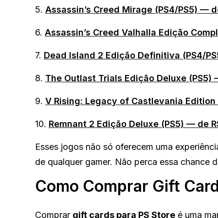
5.
Assassin’s Creed Mirage (PS4/PS5) — d
6.
Assassin’s Creed Valhalla Edição Comp
7.
Dead Island 2 Edição Definitiva (PS4/P
8.
The Outlast Trials Edição Deluxe (PS5)
9.
V Rising: Legacy of Castlevania Editio
10.
Remnant 2 Edição Deluxe (PS5) — de R
Esses jogos não só oferecem uma experiência
de qualquer gamer. Não perca essa chance d
Como Comprar Gift Card
Comprar
gift cards para PS Store
é uma mane