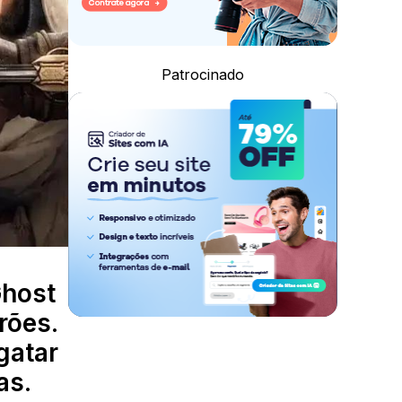
Patrocinado
Ghost
rões.
gatar
as.