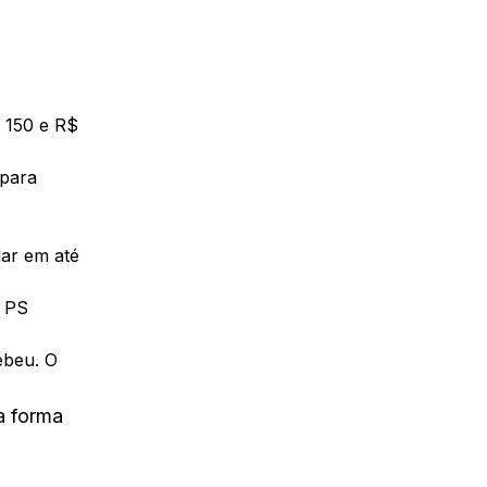
$ 150 e R$
 para
lar em até
a PS
ebeu. O
a forma