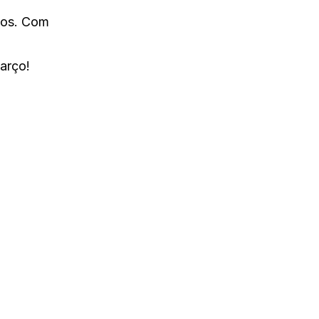
los. Com
arço!