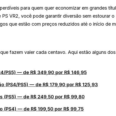
perdíveis para quem quer economizar em grandes títu
e PS VR2, você pode garantir diversão sem estourar o
gos que estão com preços reduzidos até o início de m
s que fazem valer cada centavo. Aqui estão alguns dos
S4/PS5) — de R$ 349,90 por R$ 146,95
rão (PS4/PS5) — de R$ 179,90 por R$ 125,93
s (PS5) — de R$ 249,50 por R$ 99,80
o (PS4) — de R$ 199,50 por R$ 99,75