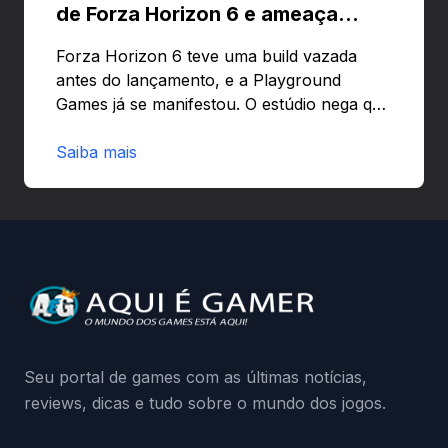
de Forza Horizon 6 e ameaça
banir contas
Forza Horizon 6 teve uma build vazada
antes do lançamento, e a Playground
Games já se manifestou. O estúdio nega que
o problema tenha sido causado pelo
preload e avisa que quem usar versões não
Saiba mais
autorizadas pode ser banido ou ter o
hardware bloqueado. Quer entender como
a identificação via conta Xbox funciona e
quando começa o acesso antecipado?
Continue lendo.O vazamento e a resposta
da Playground: negação do preload,
medidas contra acessos não autorizados
(banimentos e bloqueio de hardware),…
Seu portal de games com as últimas notícias,
reviews, dicas e tudo sobre o mundo dos jogos.