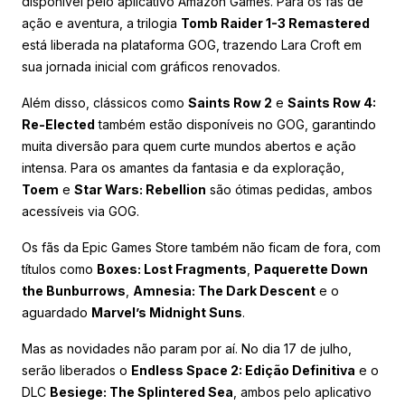
disponível pelo aplicativo Amazon Games. Para os fãs de
ação e aventura, a trilogia
Tomb Raider 1-3 Remastered
está liberada na plataforma GOG, trazendo Lara Croft em
sua jornada inicial com gráficos renovados.
Além disso, clássicos como
Saints Row 2
e
Saints Row 4:
Re-Elected
também estão disponíveis no GOG, garantindo
muita diversão para quem curte mundos abertos e ação
intensa. Para os amantes da fantasia e da exploração,
Toem
e
Star Wars: Rebellion
são ótimas pedidas, ambos
acessíveis via GOG.
Os fãs da Epic Games Store também não ficam de fora, com
títulos como
Boxes: Lost Fragments
,
Paquerette Down
the Bunburrows
,
Amnesia: The Dark Descent
e o
aguardado
Marvel’s Midnight Suns
.
Mas as novidades não param por aí. No dia 17 de julho,
serão liberados o
Endless Space 2: Edição Definitiva
e o
DLC
Besiege: The Splintered Sea
, ambos pelo aplicativo