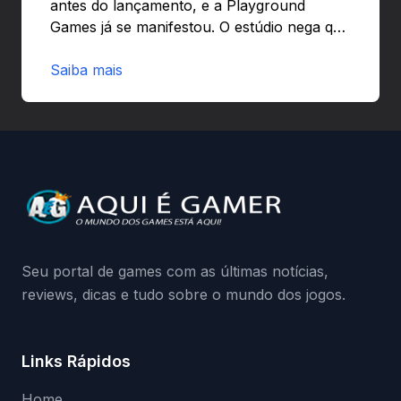
antes do lançamento, e a Playground
Games já se manifestou. O estúdio nega que
o problema tenha sido causado pelo
preload e avisa que quem usar versões não
Saiba mais
autorizadas pode ser banido ou ter o
hardware bloqueado. Quer entender como
a identificação via conta Xbox funciona e
quando começa o acesso antecipado?
Continue lendo.O vazamento e a resposta
da Playground: negação do preload,
medidas contra acessos não autorizados
(banimentos e bloqueio de hardware),…
Seu portal de games com as últimas notícias,
reviews, dicas e tudo sobre o mundo dos jogos.
Links Rápidos
Home