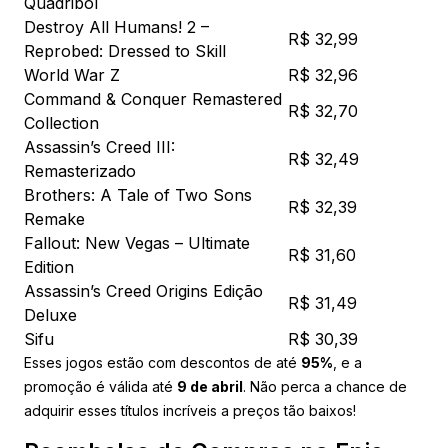
Quadribol
Destroy All Humans! 2 –
R$ 32,99
Reprobed: Dressed to Skill
World War Z
R$ 32,96
Command & Conquer Remastered
R$ 32,70
Collection
Assassin’s Creed III:
R$ 32,49
Remasterizado
Brothers: A Tale of Two Sons
R$ 32,39
Remake
Fallout: New Vegas – Ultimate
R$ 31,60
Edition
Assassin’s Creed Origins Edição
R$ 31,49
Deluxe
Sifu
R$ 30,39
Esses jogos estão com descontos de até
95%
, e a
promoção é válida até
9 de abril
. Não perca a chance de
adquirir esses títulos incríveis a preços tão baixos!