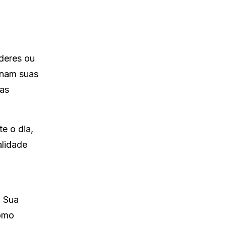
deres ou
rnam suas
das
e o dia,
alidade
. Sua
como