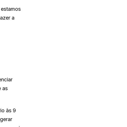
o estamos
azer a
enciar
e as
rio às 9
gerar