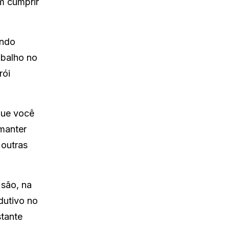
m cumprir
undo
abalho no
rói
que você
manter
 outras
 são, na
dutivo no
stante