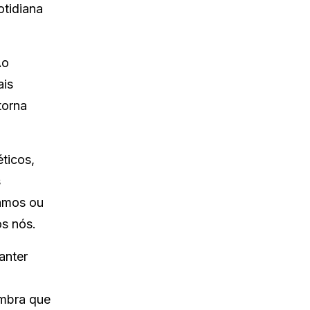
otidiana
Ao
ais
torna
éticos,
s
mamos ou
s nós.
anter
embra que