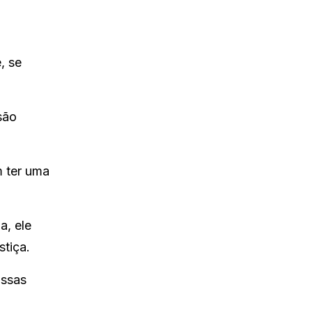
, se
são
m ter uma
a, ele
stiça.
ossas