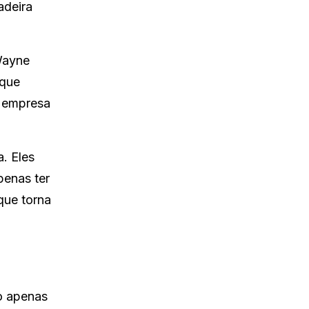
adeira
Wayne
 que
a empresa
. Eles
penas ter
que torna
ão apenas